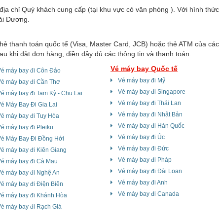
 địa chỉ Quý khách cung cấp (tại khu vực có văn phòng ). Với hình thức
Hải Dương.
hẻ thanh toán quốc tế (Visa, Master Card, JCB) hoặc thẻ ATM của các
u khi đặt đơn hàng, điền đầy đủ các thông tin và thanh toán.
Vé máy bay Quốc tế
Vé máy bay đi Côn Đảo
Vé máy bay đi Mỹ
Vé máy bay đi Cần Thơ
Vé máy bay đi Singapore
é máy bay đi Tam Kỳ - Chu Lai
Vé máy bay đi Thái Lan
é Máy Bay Đi Gia Lai
Vé máy bay đi Nhật Bản
é máy bay đi Tuy Hòa
Vé máy bay đi Hàn Quốc
é máy bay đi Pleiku
Vé máy bay đi Úc
Vé Máy Bay Đi Đồng Hới
Vé máy bay đi Đức
é máy bay đi Kiên Giang
Vé máy bay đi Pháp
Vé máy bay đi Cà Mau
Vé máy bay đi Đài Loan
Vé máy bay đi Nghệ An
Vé máy bay đi Anh
é máy bay đi Điện Biên
Vé máy bay đi Canada
Vé máy bay đi Khánh Hòa
é máy bay đi Rạch Giá