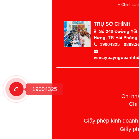
Chính sác
TRỤ SỞ CHÍNH
Số 240 Đường Yết K
Hưng, TP. Hải Phòng
19004325 - 0869.3
vemaybayngocanhh
19004325
Chi nh
Chi
Giấy phép kinh doanh
Giấy p