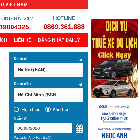
ẦU VIỆT NAM
TỔNG ĐÀI
24/7
0869.361.888
19004325
ÍCH
LIÊN HỆ
ĐĂNG NHẬP ĐẠI LÝ
Điểm đi
Ha Noi (HAN)
Điểm đến
Hồ Chí Minh (SGN)
Một chiều
Khứ hồi
Ngày đi
Âm lịch: Thứ bảy 26/6