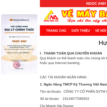
NGOC ANH T
TRANG CHỦ
GIỚI THIỆU
VÉ NỘI
Hư
I . THANH TOÁN QUA CHUYỂN KHOẢN
Quý khách có thể thanh toán cho chúng tôi 
hoặc qua Internet banking.
CÁC TÀI KHOẢN NGÂN HÀNG :
1. Ngân Hàng TMCP Kỹ Thương Việt Na
Tên tài khoản: CÔNG TY CỔ PHẦN DVTM
Số tài khoản: 19134577585552
Chi Nhánh Hải Dương