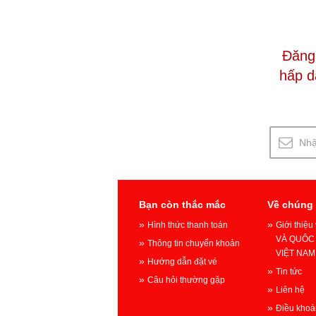
Đăng 
hấp d
Bạn còn thắc mắc
Về chúng 
Hình thức thanh toán
Giới thiệ
VÀ QUÔC 
Thông tin chuyển khoản
VIỆT NAM
Hướng dẫn đặt vé
Tin tức
Câu hỏi thường gặp
Liên hệ
Điều khoả