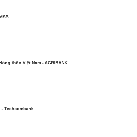
 MSB
 Nông thôn Việt Nam - AGRIBANK
m - Techcombank