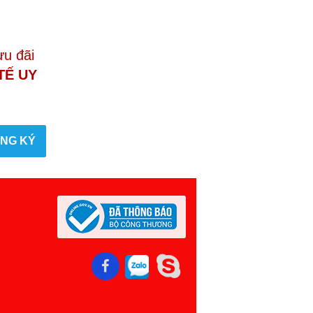
ưu đãi
TẾ UY
NG KÝ