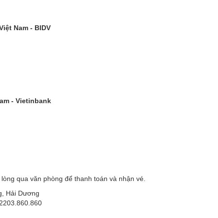
Việt Nam - BIDV
m - Vietinbank
 lòng qua văn phòng để thanh toán và nhận vé.
ng, Hải Dương
02203.860.860