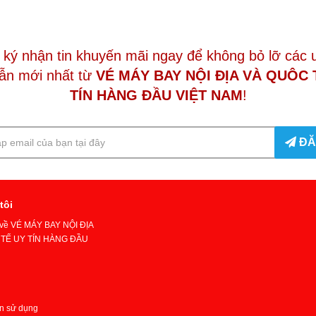
ký nhận tin khuyến mãi ngay để không bỏ lỡ các 
ẫn mới nhất từ
VÉ MÁY BAY NỘI ĐỊA VÀ QUÔC 
TÍN HÀNG ĐẦU VIỆT NAM
!
ĐĂ
tôi
u về VÉ MÁY BAY NỘI ĐỊA
TẾ UY TÍN HÀNG ĐẦU
n sử dụng