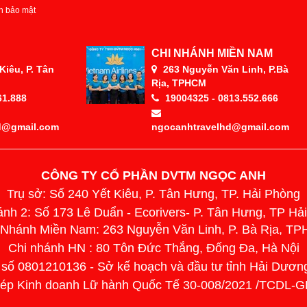
h bảo mật
CHI NHÁNH MIỀN NAM
iêu, P. Tân
263 Nguyễn Văn Linh, P.Bà
Rịa, TPHCM
61.888
19004325 - 0813.552.666
d@gmail.com
ngocanhtravelhd@gmail.com
CÔNG TY CỔ PHẦN DVTM NGỌC ANH
Trụ sở: Số 240 Yết Kiêu, P. Tân Hưng, TP. Hải Phòng
ánh 2: Số 173 Lê Duẩn - Ecorivers- P. Tân Hưng, TP Hả
 Nhánh Miền Nam: 263 Nguyễn Văn Linh, P. Bà Rịa, T
Chi nhánh HN : 80 Tôn Đức Thắng, Đống Đa, Hà Nội
 số 0801210136 - Sở kế hoạch và đầu tư tỉnh Hải Dươn
hép Kinh doanh Lữ hành Quốc Tế 30-008/2021 /TCDL-