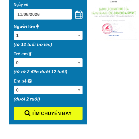
Ngày về
Người lớn
1
(từ 12 tuổi trở lên)
Trẻ em
0
(từ từ 2 đến dưới 12 tuổi)
Em bé
0
(dưới 2 tuổi)
TÌM CHUYẾN BAY