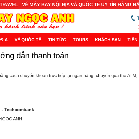
RAVEL - VÉ MÁY BAY NỘI ĐỊA VÀ QUÔC TẾ UY TÍN HÀNG Đ
 ĐỊA
VÉ QUỐC TẾ
TIN TỨC
TOURS
KHÁCH SẠN
TIỆN 
ớng dẫn thanh toán
bằng cách chuyển khoản trực tiếp tại ngân hàng, chuyển qua thẻ ATM,
m - Techcombank
 NGỌC ANH