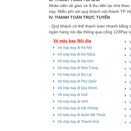
Nhân viên sẽ giao vé & thu tiền tại nhà theo
này, Miễn phí với quý khách nội thành TP. 
IV. THANH TOÁN TRỰC TUYẾN
- Quý khách có thể thanh toán nhanh bằng t
ngân hàng nội địa thông qua cổng 123Pay sa
Vé máy bay Nội địa
Vé máy bay đi Hà Nội
Vé máy bay đi Đà Nẵng
V
Vé máy bay đi Sài Gòn
V
Vé máy bay đi Nha Trang
V
Vé máy bay đi Đà Lạt
V
Vé máy bay đi Phú Quốc
Vé máy bay đi Quy Nhơn
V
Vé máy bay đi Huế
Vé máy bay đi Vinh
Vé máy bay đi Hải Phòng
V
Vé máy bay đi Buôn Mê Thuột
Vé máy bay đi Thanh Hoá
V