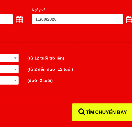
Ngày về
(từ 12 tuổi trở lên)
(từ 2 đến dưới 12 tuổi)
(dưới 2 tuổi)
TÌM CHUYẾN BAY