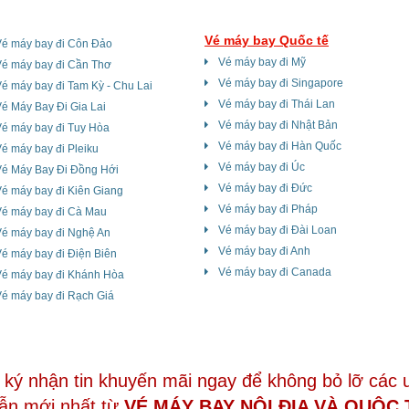
Vé máy bay Quốc tế
Vé máy bay đi Côn Đảo
Vé máy bay đi Mỹ
Vé máy bay đi Cần Thơ
Vé máy bay đi Singapore
é máy bay đi Tam Kỳ - Chu Lai
Vé máy bay đi Thái Lan
é Máy Bay Đi Gia Lai
Vé máy bay đi Nhật Bản
é máy bay đi Tuy Hòa
Vé máy bay đi Hàn Quốc
é máy bay đi Pleiku
Vé máy bay đi Úc
Vé Máy Bay Đi Đồng Hới
Vé máy bay đi Đức
é máy bay đi Kiên Giang
Vé máy bay đi Pháp
Vé máy bay đi Cà Mau
Vé máy bay đi Đài Loan
Vé máy bay đi Nghệ An
Vé máy bay đi Anh
é máy bay đi Điện Biên
Vé máy bay đi Canada
Vé máy bay đi Khánh Hòa
é máy bay đi Rạch Giá
ký nhận tin khuyến mãi ngay để không bỏ lỡ các 
ẫn mới nhất từ
VÉ MÁY BAY NỘI ĐỊA VÀ QUÔC 