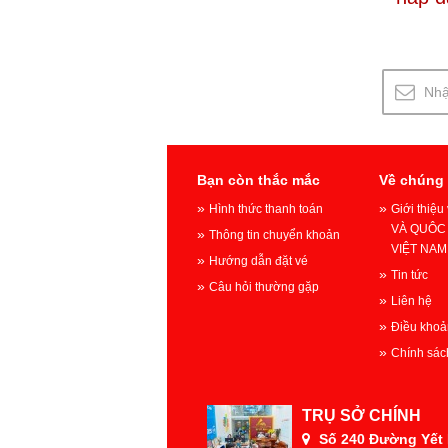
Bạn còn thắc mắc
Về chúng 
Hình thức thanh toán
Giới thiệ
VÀ QUÔC 
Thông tin chuyển khoản
VIỆT NAM
Hướng dẫn đặt vé
Tin tức
Câu hỏi thường gặp
Liên hệ
Điều khoả
Chính sác
TRỤ SỞ CHÍNH
Số 240 Đường Yết K