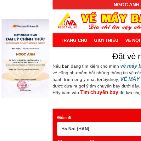
NGOC ANH T
TRANG CHỦ
GIỚI THIỆU
VÉ NỘI
Đặt vé 
vé máy 
Nếu bạn đang tìm kiếm cho mình
vé cũng như nắm bắt những thông tin về cá
VÉ MÁY 
hành trình ưng ý nhất tới Sydney,
được đưa ra gợi ý tìm chuyến bay dưới đây.
Tìm chuyến bay
Hãy bấm vào
để lựa chọ
Điểm đi
Ha Noi (HAN)