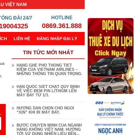
ẦU VIỆT NAM
TỔNG ĐÀI
24/7
0869.361.888
19004325
ÍCH
LIÊN HỆ
ĐĂNG NHẬP ĐẠI LÝ
TIN TỨC MỚI NHẤT
mua
HẠNG GHẾ PHỔ THÔNG TIẾT
KIỆM CỦA VIETNAM AIRLINES –
NHỮNG THÔNG TIN QUAN TRỌNG.
n
HÀN QUỐC SIẾT CHẶT QUY ĐỊNH
VỀ VIỆC ĐEM PIN LITHIUM LÊN
MÁY BAY TỪ 1/3.
HƯỚNG DẪN CHỌN CHỖ NGỒI
“XỊN” KHI ĐI MÁY BAY.
BƯỚC CHUYỂN MÌNH CỦA NGÀNH
HÀNG KHÔNG VIỆT NAM: HƯỚNG
TỚI SỬ DỤNG NHIÊN LIỆU BỀN