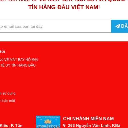
TÍN HÀNG ĐẦU VIỆT NAM
!
ĐĂ
tôi
u về VÉ MÁY BAY NỘI ĐỊA
TẾ UY TÍN HÀNG ĐẦU
n sử dụng
h bảo mật
CHI NHÁNH MIỀN NAM
iêu, P. Tân
263 Nguyễn Văn Linh, P.Bà