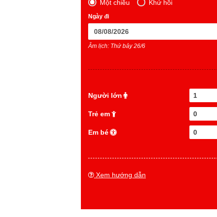
Một chiều
Khứ hồi
Ngày đi
Âm lịch: Thứ bảy 26/6
Người lớn
1
Trẻ em
0
Em bé
0
Xem hướng dẫn