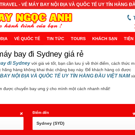
RAVEL - VÉ MÁY BAY NỘI ĐỊA VÀ QUÔC TẾ UY TÍN HÀNG Đ
 ĐỊA
VÉ QUỐC TẾ
TIN TỨC
TOURS
KHÁCH SẠN
TIỆN 
máy bay đi Sydney giá rẻ
bay đi Sydney
với giá vé tốt, bạn cần lưu ý về thời điểm, cách thức 
c hãng hàng không khai thác chặng bay này. Để khách hàng có được
BAY NỘI ĐỊA VÀ QUÔC TẾ UY TÍN HÀNG ĐẦU VIỆT NAM
xi
n được chuyến bay ưng ý cho mình một cách nhanh nhất!
Điểm đến
Sydney (SYD)