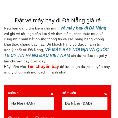
Đặt vé máy bay đi Đà Nẵng giá rẻ
vé máy bay đi Đà Nẵng
Nếu bạn đang tìm kiếm cho mình
với giá vé tốt, bạn cần lưu ý về thời điểm, cách thức mua vé
cũng như nắm bắt những thông tin về các hãng hàng không
khai thác chặng bay này. Để khách hàng có được hành trình
VÉ MÁY BAY NỘI ĐỊA VÀ QUÔC
ưng ý nhất tới Đà Nẵng,
TẾ UY TÍN HÀNG ĐẦU VIỆT NAM
xin được đưa ra gợi ý
tìm chuyến bay dưới đây.
Tìm chuyến bay
Hãy bấm vào
để lựa chọn được chuyến bay
ưng ý cho mình một cách nhanh nhất!
Điểm đi
Điểm đến
Ha Noi (HAN)
Đà Nẵng (DAD)