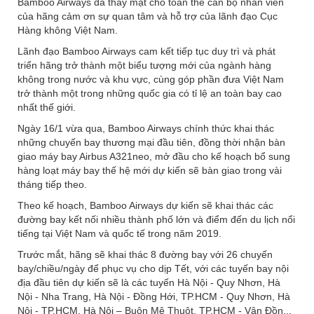
Bamboo Airways đã thay mặt cho toàn thể cán bộ nhân viên
của hãng cảm ơn sự quan tâm và hỗ trợ của lãnh đạo Cục
Hàng không Việt Nam.
Lãnh đạo Bamboo Airways cam kết tiếp tục duy trì và phát
triển hãng trở thành một biểu tượng mới của ngành hàng
không trong nước và khu vực, cùng góp phần đưa Việt Nam
trở thành một trong những quốc gia có tỉ lệ an toàn bay cao
nhất thế giới.
Ngày 16/1 vừa qua, Bamboo Airways chính thức khai thác
những chuyến bay thương mại đầu tiên, đồng thời nhận bàn
giao máy bay Airbus A321neo, mở đầu cho kế hoạch bổ sung
hàng loạt máy bay thế hệ mới dự kiến sẽ bàn giao trong vài
tháng tiếp theo.
Theo kế hoạch, Bamboo Airways dự kiến sẽ khai thác các
đường bay kết nối nhiều thành phố lớn và điểm đến du lịch nổi
tiếng tại Việt Nam và quốc tế trong năm 2019.
Trước mắt, hãng sẽ khai thác 8 đường bay với 26 chuyến
bay/chiều/ngày để phục vụ cho dịp Tết, với các tuyến bay nội
địa đầu tiên dự kiến sẽ là các tuyến Hà Nội - Quy Nhơn, Hà
Nội - Nha Trang, Hà Nội - Đồng Hới, TP.HCM - Quy Nhơn, Hà
Nội - TP.HCM, Hà Nội – Buôn Mê Thuột, TP.HCM - Vân Đồn...