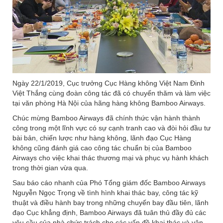
Ngày 22/1/2019, Cục trưởng Cục Hàng không Việt Nam Đinh
Việt Thắng cùng đoàn công tác đã có chuyến thăm và làm việc
tại văn phòng Hà Nội của hãng hàng không Bamboo Airways.
Chúc mừng Bamboo Airways đã chính thức vận hành thành
công trong một lĩnh vực có sự cạnh tranh cao và đòi hỏi đầu tư
bài bản, chiến lược như hàng không, lãnh đạo Cục Hàng
không cũng đánh giá cao công tác chuẩn bị của Bamboo
Airways cho việc khai thác thương mại và phục vụ hành khách
trong thời gian vừa qua.
Sau báo cáo nhanh của Phó Tổng giám đốc Bamboo Airways
Nguyễn Ngọc Trọng về tình hình khai thác bay, công tác kỹ
thuật và điều hành bay trong những chuyến bay đầu tiên, lãnh
đạo Cục khẳng định, Bamboo Airways đã tuân thủ đầy đủ các
yêu cầu của nhà chức trách cho các vấn đề khai thác và vận