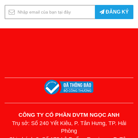
PleiKu
PleiKu
Phú Yên
Phú Yên
ĐĂNG KÝ
Thanh Hóa
Thanh Hóa
Qui Nhơn
Qui Nhơn
Chu Lai
Chu Lai
Quảng Bình
Quảng Bình
Vinh
Vinh
CHÂU Á
CHÂU Á
Băng Cốc
Băng Cốc
Quảng Châu
Quảng Châu
Hồng Kông
Hồng Kông
Kuala Lumpur
Kuala Lumpur
Seoul, Incheon
Seoul, Incheon
Thượng Hải
Thượng Hải
Singapore
Singapore
Đài Bắc
Đài Bắc
Tokyo
Tokyo
Campuchia
Campuchia
CÔNG TY CỔ PHẦN DVTM NGỌC ANH
CHÂU ÂU
CHÂU ÂU
Trụ sở: Số 240 Yết Kiêu, P. Tân Hưng, TP. Hải
Amsterdam
Amsterdam
Phòng
Cô-pen-ha-gen
Cô-pen-ha-gen